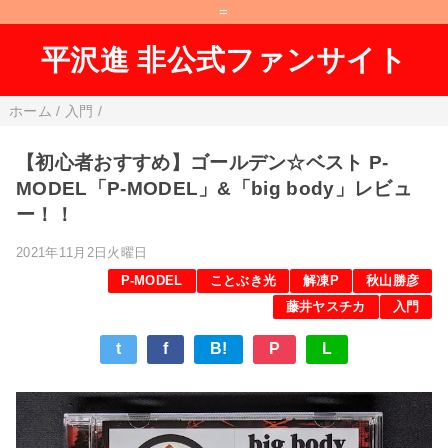
=
平沢進 非公式ファンサイト
ホーム
/
入門
/
【初心者おすすめ】ゴールデン☆ベスト P-
MODEL「P-MODEL」&「big body」レビュ
ー！！
2021年11月2日火曜日
P-MODEL
ことぶき光
解凍P
秋山勝彦
藤井ヤスチカ
入門
t
f
B!
P
L